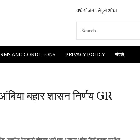
येथे योजना लिहून शोधा
SEARCH
FOR:
ERMS AND CONDITIONS
PRIVACY POLICY
संपर्क
ंबिया बहार शासन निर्णय GR
ता येईल, फळपीक विमासाठी कोणत्या अटी लागू असणार आहेत, किती रक्कम संरक्षित