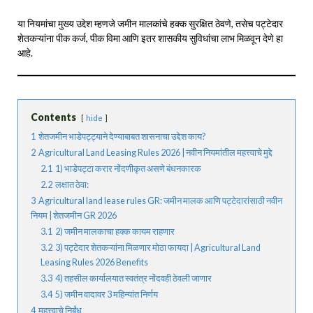
या नियमांचा मुख्य उद्देश म्हणजे जमीन मालकांचे हक्क सुरक्षित ठेवणे, तसेच पट्टेदार
शेतकऱ्यांना पीक कर्ज, पीक विमा आणि इतर शासकीय सुविधांचा लाभ मिळवून देणे हा
आहे.
Contents
hide
1
शेतजमीन भाडेपट्ट्याने देण्याबाबत शासनाचा उद्देश काय?
2
Agricultural Land Leasing Rules 2026 | नवीन नियमांतील महत्त्वाचे मुद्दे
2.1
1) भाडेपट्टा करार नोंदणीकृत असणे बंधनकारक
2.2
लक्षात ठेवा:
3
Agricultural land lease rules GR: जमीन मालक आणि पट्टेदारांसाठी नवीन
नियम | शेतजमीन GR 2026
3.1
2) जमीन मालकाचा हक्क कायम राहणार
3.2
3) पट्टेदार शेतकऱ्यांना मिळणार मोठा फायदा | Agricultural Land
Leasing Rules 2026 Benefits
3.3
4) तहसील कार्यालयात स्वतंत्र नोंदवही ठेवली जाणार
3.4
5) जमीन वादावर 3 महिन्यांत निर्णय
4
महत्त्वाचे निर्बंध