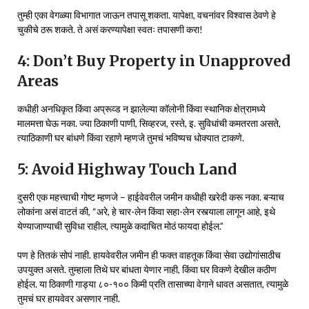
तुम्ही एका वेगळ्या विभागात जाऊन तपासू शकता. यापेक्षा, वचनांवर विश्वास ठेवणे हे
चुकीचे ठरू शकते. ते असं करण्यापेक्षा स्वतः तपासणी करा!
4: Don’t Buy Property in Unapproved
Areas
कधीही अनधिकृत किंवा अप्रूव्ड न झालेल्या कॉलोनी किंवा स्थानिक क्षेत्रामध्ये
मालमत्ता घेऊ नका. ज्या ठिकाणी पाणी, सिव्हरज, रस्ते, इ. सुविधांची कमतरता असते,
त्याठिकाणी घर बांधणे किंवा रहाणे म्हणजे तुमचं भविष्यच धोक्यात टाकणे.
5: Avoid Highway Touch Land
दुसरी एक महत्त्वाची गोष्ट म्हणजे – हाईवेवरील जमीन कधीही खरेदी करू नका. बऱ्याच
लोकांना असं वाटतं की, “अरे, हे चार-लेन किंवा सहा-लेन रस्त्याला लागून आहे, इथे
येण्याजाण्याची सुविधा राहील, त्यामुळे कदाचित मोठं फायदा होईल.”
पण हे तितकं सोपं नाही. हायवेवरील जमीन ही फक्त वाहतूक किंवा सेवा उद्योगांसाठीच
उपयुक्त असते. तुम्हाला तिथे घर बांधता येणार नाही, किंवा घर विकणे देखील कठीण
होईल. या ठिकाणी गाड्या ८०-१०० किमी प्रति तासाच्या वेगाने धावत असतात, त्यामुळे
तुमचं घर हायवेवर असणार नाही.