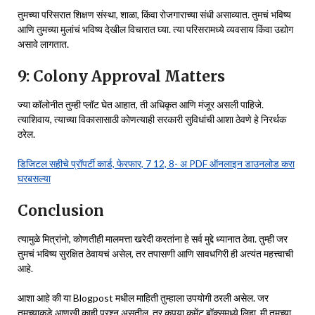
तुमच्या परिसरात शिक्षण संस्था, शाळा, किंवा रोजगाराच्या संधी असाव्यात. तुमचं भविष्य
आणि तुमच्या मुलांचं भविष्य देखील विचारात घ्या. त्या परिसरामध्ये व्यवसाय किंवा उद्योग
असावे लागतात.
9: Colony Approval Matters
ज्या कॉलोनीत तुम्ही प्लॉट घेत आहात, ती अधिकृत आणि मंजूर असली पाहिजे.
त्याशिवाय, त्याच्या विकासासाठी कोणत्याही सरकारी सुविधांची आशा ठेवणे हे निरर्थक
ठरेल.
डिजिटल सहीचे प्रॉपर्टी कार्ड, फेरफार, 7 12, 8- अ PDF ऑनलाइन डाउनलोड करा
घरबसल्या
Conclusion
त्यामुळे मित्रांनो, कोणतीही मालमत्ता खरेदी करतांना हे सर्व मुद्दे ध्यानात ठेवा. तुम्ही जर
तुमचं भविष्य सुरक्षित ठेवायचं असेल, तर तपासणी आणि सावधगिरी ही अत्यंत महत्त्वाची
आहे.
आशा आहे की या Blogpost मधील माहिती तुम्हाला उपयोगी ठरली असेल. जर
तुमच्याकडे आणखी काही प्रश्न असतील, तर कृपया कमेंट बॉक्समध्ये लिहा. मी तुमच्या