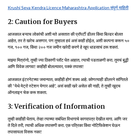
Krushi Seva Kendra Licence Maharashtra Application संपूर्ण माहिती
2: Caution for Buyers
आजकाल बऱ्याच लोकांची अशी मते असतात की प्रॉपर्टी डीलर किंवा बिल्डर बोलत
आहेत, तर ते खरेच असणार. पण तुम्हाला हवं असं काही होईल, अशी कल्पना करून ५०
गज, १०० गज, किंवा २०० गज जमीन खरेदी करणे हे खूप धाडसाचं ठरू शकतं.
माझ्या मित्रांनो, तुम्ही ज्या ठिकाणी प्लॉट घेत आहात, त्याची पडताळणी करा. तुमचं बुद्धी
आणि विवेक लागवा! काहीही बोलल्यावर, पक्कं तपासा!
आजकाल इंटरनेटच्या जमान्यात, काहीही होणं शक्य आहे. कोणत्याही डीलरने सांगितले
की “येथे मेट्रो स्टेशन येणार आहे”, असं काही खरे असेल की नाही, ते तुम्ही खुदच
ऑनलाइन चेक करू शकता.
3: Verification of Information
तुम्ही काहीही घेताय, तेव्हा त्याच्या सबंधित विभागाचे कागदपत्र देखील मागा. आणि जर
ते दिले तरी, त्याची अधिक तपासणी करा. एक पत्रिका किंवा नोटिफिकेशन घेऊन
तपासायला विसरू नका!