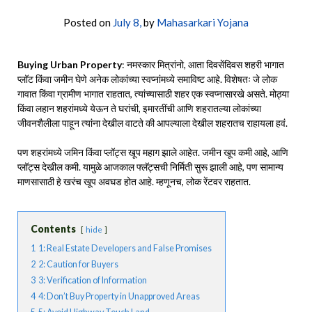
Posted on
July 8,
by
Mahasarkari Yojana
Buying Urban Property
: नमस्कार मित्रांनो, आता दिवसेंदिवस शहरी भागात
प्लॉट किंवा जमीन घेणे अनेक लोकांच्या स्वप्नांमध्ये समाविष्ट आहे. विशेषतः जे लोक
गावात किंवा ग्रामीण भागात राहतात, त्यांच्यासाठी शहर एक स्वप्नासारखे असते. मोठ्या
किंवा लहान शहरांमध्ये येऊन ते घरांची, इमारतींची आणि शहरातल्या लोकांच्या
जीवनशैलीला पाहून त्यांना देखील वाटते की आपल्याला देखील शहरातच राहायला हवं.
पण शहरांमध्ये जमिन किंवा प्लॉट्स खूप महाग झाले आहेत. जमीन खूप कमी आहे, आणि
प्लॉट्स देखील कमी. यामुळे आजकाल फ्लॅट्सची निर्मिती सुरू झाली आहे, पण सामान्य
माणसासाठी हे खरंच खूप अवघड होत आहे. म्हणूनच, लोक रेंटवर राहतात.
Contents
hide
1
1: Real Estate Developers and False Promises
2
2: Caution for Buyers
3
3: Verification of Information
4
4: Don’t Buy Property in Unapproved Areas