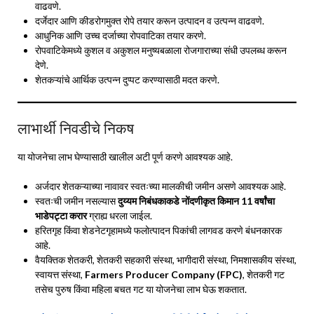
वाढवणे.
दर्जेदार आणि कीडरोगमुक्त रोपे तयार करून उत्पादन व उत्पन्न वाढवणे.
आधुनिक आणि उच्च दर्जाच्या रोपवाटिका तयार करणे.
रोपवाटिकेमध्ये कुशल व अकुशल मनुष्यबळाला रोजगाराच्या संधी उपलब्ध करून
देणे.
शेतकऱ्यांचे आर्थिक उत्पन्न दुप्पट करण्यासाठी मदत करणे.
लाभार्थी निवडीचे निकष
या योजनेचा लाभ घेण्यासाठी खालील अटी पूर्ण करणे आवश्यक आहे.
अर्जदार शेतकऱ्याच्या नावावर स्वतःच्या मालकीची जमीन असणे आवश्यक आहे.
स्वतःची जमीन नसल्यास
दुय्यम निबंधकाकडे नोंदणीकृत किमान 11 वर्षांचा
भाडेपट्टा करार
ग्राह्य धरला जाईल.
हरितगृह किंवा शेडनेटगृहामध्ये फलोत्पादन पिकांची लागवड करणे बंधनकारक
आहे.
वैयक्तिक शेतकरी, शेतकरी सहकारी संस्था, भागीदारी संस्था, निमशासकीय संस्था,
स्वायत्त संस्था,
Farmers Producer Company (FPC)
, शेतकरी गट
तसेच पुरुष किंवा महिला बचत गट या योजनेचा लाभ घेऊ शकतात.