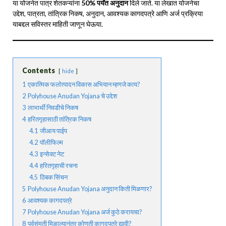
या योजनेत पात्र शेतकऱ्यांना
50% पर्यंत अनुदान
दिले जाते. या लेखात योजनेचा
उद्देश, पात्रता, तांत्रिक निकष, अनुदान, आवश्यक कागदपत्रे आणि अर्ज प्रक्रिया
याबद्दल सविस्तर माहिती जाणून घेऊया.
Contents
hide
1
एकात्मिक फलोत्पादन विकास अभियान म्हणजे काय?
2
Polyhouse Anudan Yojana चे उद्देश
3
लाभार्थी निवडीचे निकष
4
हरितगृहासाठी तांत्रिक निकष
4.1
जीआय पाईप
4.2
पॉलीफिल्म
4.3
इन्सेक्ट नेट
4.4
हरितगृहाची रचना
4.5
ठिबक सिंचन
5
Polyhouse Anudan Yojana अनुदान किती मिळणार?
6
आवश्यक कागदपत्रे
7
Polyhouse Anudan Yojana अर्ज कुठे करायचा?
8
पूर्वसंमती मिळाल्यानंतर कोणती कागदपत्रे द्यावी?