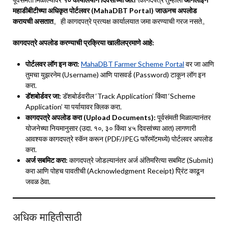
महाडीबीटीच्या अधिकृत पोर्टलवर (MahaDBT Portal)
जाऊनच अपलोड
करायची असतात
。ही कागदपत्रे प्रत्यक्ष कार्यालयात जमा करण्याची गरज नसते。
कागदपत्रे अपलोड करण्याची प्रक्रिया खालीलप्रमाणे आहे:
पोर्टलवर लॉग इन करा:
MahaDBT Farmer Scheme Portal
वर जा आणि
तुमचा युझरनेम (Username) आणि पासवर्ड (Password) टाकून लॉग इन
करा.
डॅशबोर्डवर जा:
डॅशबोर्डवरील ‘Track Application’ किंवा ‘Scheme
Application’ या पर्यायावर क्लिक करा.
कागदपत्रे अपलोड करा (Upload Documents):
पूर्वसंमती मिळाल्यानंतर
योजनेच्या नियमानुसार (उदा. १०, ३० किंवा ४५ दिवसांच्या आत) लागणारी
आवश्यक कागदपत्रे स्कॅन करून (PDF/JPEG फॉरमॅटमध्ये) पोर्टलवर अपलोड
करा.
अर्ज सबमिट करा:
कागदपत्रे जोडल्यानंतर अर्ज अंतिमरित्या सबमिट (Submit)
करा आणि पोहच पावतीची (Acknowledgment Receipt) प्रिंट काढून
जवळ ठेवा.
अधिक माहितीसाठी