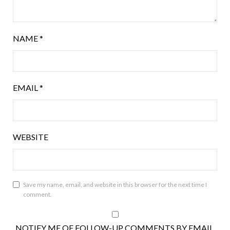
NAME
*
EMAIL
*
WEBSITE
Save my name, email, and website in this browser for the next time I
comment.
NOTIFY ME OF FOLLOW-UP COMMENTS BY EMAIL.