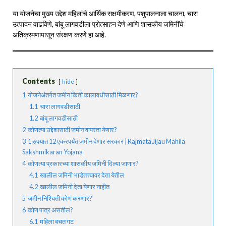
या योजनेचा मुख्य उद्देश महिलांचे आर्थिक सक्षमीकरण, पशुपालनाला चालना, चारा
उत्पादन वाढविणे, बांबू लागवडीला प्रोत्साहन देणे आणि शासकीय जमिनींचे
अतिक्रमणापासून संरक्षण करणे हा आहे.
Contents
hide
1
योजनेअंतर्गत जमीन किती कालावधीसाठी मिळणार?
1.1
चारा लागवडीसाठी
1.2
बांबू लागवडीसाठी
2
कोणत्या उद्देशासाठी जमीन वापरता येणार?
3
1 रुपयात 12 एकरपर्यंत जमीन देणार सरकार | Rajmata Jijau Mahila
Sakshmikaran Yojana
4
कोणत्या प्रकारच्या शासकीय जमिनी दिल्या जाणार?
4.1
खालील जमिनी भाडेतत्त्वावर देता येतील
4.2
खालील जमिनी देता येणार नाहीत
5
जमीन निश्चिती कोण करणार?
6
कोण पात्र असतील?
6.1
महिला बचत गट