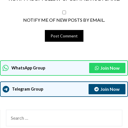
NOTIFY ME OF NEW POSTS BY EMAIL.
Join Now
WhatsApp Group
Join Now
Telegram Group
SEARCH
FOR: