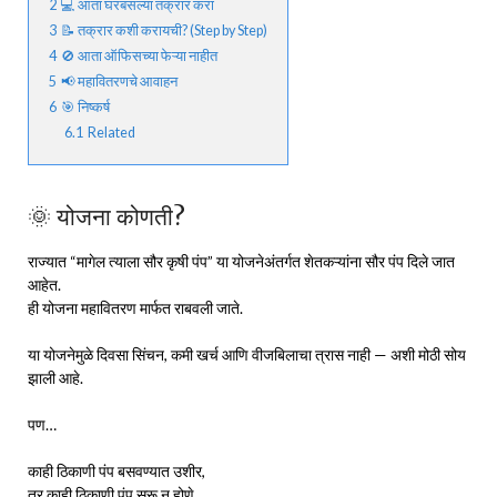
2
💻 आता घरबसल्या तक्रार करा
3
📝 तक्रार कशी करायची? (Step by Step)
4
🚫 आता ऑफिसच्या फेऱ्या नाहीत
5
📢 महावितरणचे आवाहन
6
🎯 निष्कर्ष
6.1
Related
🌞 योजना कोणती?
राज्यात “मागेल त्याला सौर कृषी पंप” या योजनेअंतर्गत शेतकऱ्यांना सौर पंप दिले जात
आहेत.
ही योजना महावितरण मार्फत राबवली जाते.
या योजनेमुळे दिवसा सिंचन, कमी खर्च आणि वीजबिलाचा त्रास नाही — अशी मोठी सोय
झाली आहे.
पण…
काही ठिकाणी पंप बसवण्यात उशीर,
तर काही ठिकाणी पंप सुरू न होणे,