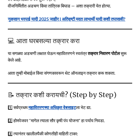
वीजनिर्मितीत अडचण किंवा तांत्रिक बिघाड — अशा तक्रारी येत होत्या.
नुकसान भरपाई यादी 2025 जाहीर | अतिवृष्टी मदत लाभार्थी यादी कशी तपासावी?
💻 आता घरबसल्या तक्रार करा
या सगळ्या अडचणी लक्षात घेऊन महावितरणने स्वतंत्र
तक्रार निवारण पोर्टल
सुरू
केले आहे.
आता तुम्ही मोबाईल किंवा संगणकावरून थेट ऑनलाइन तक्रार करू शकता.
📝 तक्रार कशी करायची? (Step by Step)
1️⃣ सर्वप्रथम
महावितरणच्या अधिकृत वेबसाइट
ला भेट द्या.
2️⃣ होमपेजवर “मागेल त्याला सौर कृषी पंप योजना” हा पर्याय निवडा.
3️⃣ त्यानंतर खालीलपैकी कोणतीही माहिती टाका: