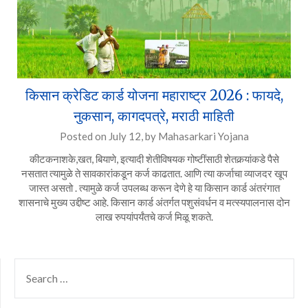
किसान क्रेडिट कार्ड योजना महाराष्ट्र 2026 : फायदे,
नुकसान, कागदपत्रे, मराठी माहिती
Posted on
July 12,
by
Mahasarkari Yojana
कीटकनाशके,खत, बियाणे, इत्यादी शेतीविषयक गोष्टींसाठी शेतकर्‍यांकडे पैसे
नसतात त्यामुळे ते सावकारांकडून कर्ज काढतात. आणि त्या कर्जाचा व्याजदर खूप
जास्त असतो . त्यामुळे कर्ज उपलब्ध करून देणे हे या किसान कार्ड अंतरंगात
शासनाचे मुख्य उद्दीष्ट आहे. किसान कार्ड अंतर्गत पशुसंवर्धन व मत्स्यपालनास दोन
लाख रुपयांपर्यंतचे कर्ज मिळू शकते.
SEARCH
FOR: