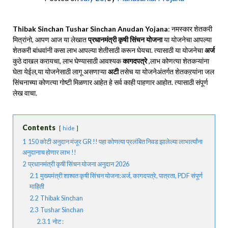
Thibak Sinchan Tushar Sinchan Anudan
Yojana
: नमस्कार शेतकरी
मित्रांनो, आपण आज या लेखात
प्रधानमंत्री कृषी सिंचन योजना
या योजनेचा आपल्या
शेतकरी बांधवांनी कसा लाभ आपल्या शेतीसाठी करून घेयचा. त्यासाठी या योजनेचा
अर्ज
कुठे दाखल करायचा, लाभ घेण्यासाठी आवश्यक
कागदपत्रे
,लाभ कोणत्या शेतकऱ्यांना
घेता येईल,या योजनेसाठी लागू असणाऱ्या
अटी
तसेच या योजनेअंतर्गत शेतकऱयांना जल
सिंचनाच्या कोणत्या गोष्टी मिळणार आहेत हे सर्व काही पाहणार आहोत. त्यासाठी संपूर्ण
लेख वाचा.
Contents
hide
1
150 कोटी अनुदान मंजूर GR !! पहा कोणत्या प्रलंबित निवड झालेल्या लाभार्त्यांना
अनुदानाच होणार लाभ !!
2
प्रधानमंत्री कृषी सिंचन योजना अनुदान 2026
2.1
मुख्यमंत्री शाश्वत कृषी सिंचन योजना:अर्ज, कागदपत्रे, पात्रता, PDF संपूर्ण
माहिती
2.2
Thibak Sinchan
2.3
Tushar Sinchan
2.3.1
नोट :