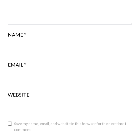
NAME
*
EMAIL
*
WEBSITE
Save my name, email, and website in this browser for the next time I
comment.