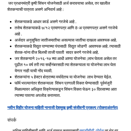
जर प्रधानमंत्री कृषी सिंचन योजनेसाठी अर्ज करावयाचा असेल, तर खालील
शेतकऱ्याची पात्रता असणे अनिवार्य आहे :
शेतकऱ्याकडे आधार कार्ड असणे गरजेचे आहे .
तसेच शेतकऱ्याकडे ७/१२ प्रमाणपत्र आणि 8-अ प्रमाणपत्र असणे गरजेचे
आहे .
अर्जदार अनुसूचित जातीजमातीचा असल्यास जातीचा दाखला आवश्यक आहे.
शेतकऱ्याकडे विद्युत पाण्याच्या पंपासाठी विद्युत जोडणी आवश्यक आहे. त्यासाठी
शेतक-यांना वीज बिलची ताजी पावती सादर करणे गरजेचे आहे.
जर शेतकऱ्याने २०१६-१७ च्या आधी अश्या योजनेचा ;लाभ घेतला असेल तर
पुढील १० वर्ष तरी त्या सर्व्हेनंबरसाठी त्या शेतकऱ्याला या योजनेचा लाभ घेता
येणार नाही याची नोंद घ्यावी.
शेतकऱ्यांना ५ हेक्टर क्षेत्राच्या मर्यादेतच या योजनेचा लाभ देण्यात येईल.
फॉर्म भरल्यानंतर शेतकऱ्याला सिंचन प्रणाली विकत घेण्यासाठी पूर्वमंजुरी
मिळाल्यावर अधिकृत विक्रेत्याकडून सिंचन विकत घेऊन ३० दिवसाच्या आत
त्याच्या पावत्या अपलोड कराव्यात.
नवीन विहीर योजना माहिती नानाजी देशमुख कृषी संजीवनी प्रकल्प (पोकराअंतर्गत)
संपर्क
अधिक माहितीसाठी आणि अर्ज दाखल करण्यासाठी
महाडीबीटी पोर्टल
ला भेट द्या