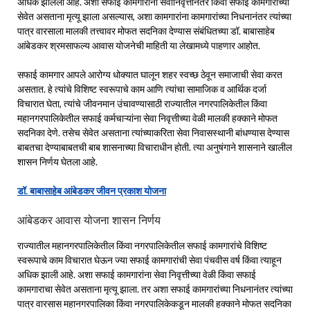
अधिक झालेली आहे. अशा सफाई कामगारांना सेवानिवृत्तीनंतर किंवा सफाई कामगारांच्या
सेवेत असताना मृत्यू झाला असल्यास, अशा कामगारांना कामगारांच्या निधनानंतर त्यांच्या
पात्र वारसाला मालकी तत्त्वावर मोफत सदनिका देण्यास संबंधितच्या डॉ. बाबासाहेब
आंबेडकर श्रमसाफल्य आवास योजनेची माहिती या लेखामध्ये पाहणार आहोत.
सफाई कामगार आपले आरोग्य धोक्यात घालून शहर स्वच्छ ठेवून समाजाची सेवा करत
असतात. हे त्यांचे विशिष्ट स्वरूपाचे काम आणि त्यांचा सामाजिक व आर्थिक दर्जा
विचारात घेता, त्यांचे जीवनमान उंचावण्यासाठी राज्यातील नगरपालिकेतील किंवा
महानगरपालिकेतील सफाई कर्मचाऱ्यांना सेवा निवृत्तीच्या वेळी मालकी हक्काने मोफत
सदनिका देणे. तसेच सेवेत असताना त्यांच्याकरिता सेवा निवासस्थानी बांधण्यास देण्यास
बाबतचा देण्याबाबतची बाब शासनाच्या विचाराधीन होती. त्या अनुषंगाने शासनाने खालील
शासन निर्णय घेतला आहे.
डॉ. बाबासाहेब आंबेडकर जीवन प्रकाश योजना
आंबेडकर आवास योजना शासन निर्णय
राज्यातील महानगरपालिकेतील किंवा नगरपालिकेतील सफाई कामगारांचे विशिष्ट
स्वरूपाचे काम विचारात घेऊन ज्या सफाई कामगारांची सेवा पंचवीस वर्ष किंवा त्याहून
अधिक झाली आहे. अशा सफाई कामगारांना सेवा निवृत्तीच्या वेळी किंवा सफाई
कामगाराचा सेवेत असताना मृत्यू झाला. तर अशा सफाई कामगारांच्या निधनानंतर त्यांच्या
पात्र वारसास महानगरपालिका किंवा नगरपालिकेकडून मालकी हक्काने मोफत सदनिका