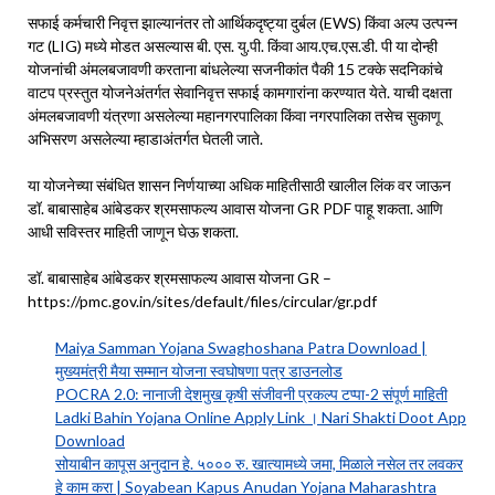
सफाई कर्मचारी निवृत्त झाल्यानंतर तो आर्थिकदृष्ट्या दुर्बल (EWS) किंवा अल्प उत्पन्न
गट (LIG) मध्ये मोडत असल्यास बी. एस. यु.पी. किंवा आय.एच.एस.डी. पी या दोन्ही
योजनांची अंमलबजावणी करताना बांधलेल्या सजनीकांत पैकी 15 टक्के सदनिकांचे
वाटप प्रस्तुत योजनेअंतर्गत सेवानिवृत्त सफाई कामगारांना करण्यात येते. याची दक्षता
अंमलबजावणी यंत्रणा असलेल्या महानगरपालिका किंवा नगरपालिका तसेच सुकाणू
अभिसरण असलेल्या म्हाडाअंतर्गत घेतली जाते.
या योजनेच्या संबंधित शासन निर्णयाच्या अधिक माहितीसाठी खालील लिंक वर जाऊन
डॉ. बाबासाहेब आंबेडकर श्रमसाफल्य आवास योजना GR PDF पाहू शकता. आणि
आधी सविस्तर माहिती जाणून घेऊ शकता.
डॉ. बाबासाहेब आंबेडकर श्रमसाफल्य आवास योजना GR –
https://pmc.gov.in/sites/default/files/circular/gr.pdf
Maiya Samman Yojana Swaghoshana Patra Download |
मुख्यमंत्री मैया सम्मान योजना स्वघोषणा पत्र डाउनलोड
POCRA 2.0: नानाजी देशमुख कृषी संजीवनी प्रकल्प टप्पा-2 संपूर्ण माहिती
Ladki Bahin Yojana Online Apply Link । Nari Shakti Doot App
Download
सोयाबीन कापूस अनुदान हे. ५००० रु. खात्यामध्ये जमा, मिळाले नसेल तर लवकर
हे काम करा | Soyabean Kapus Anudan Yojana Maharashtra