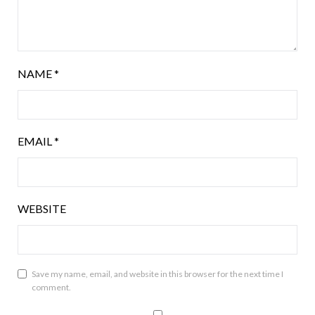
NAME
*
EMAIL
*
WEBSITE
Save my name, email, and website in this browser for the next time I
comment.