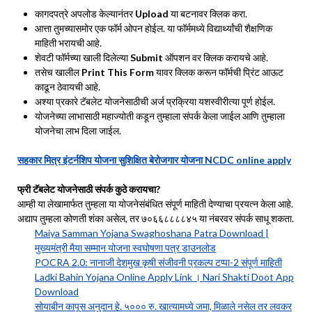
कागदपत्रे अपलोड केल्यानंतर
Upload
या बटनावर क्लिक करा.
आत्ता तुमच्यासमोर एक फॉर्म ओपन होईल. या फॉर्ममध्ये विद्यार्थ्यांची शैक्षणिक
माहिती भरायची आहे.
शेवटी फॉर्मच्या खाली दिलेल्या
Submit
ऑपशन वर क्लिक करायचे आहे.
तसेच खालील
Print This Form
यावर क्लिक करून फॉर्मची प्रिंट आऊट
काढून ठेवायची आहे.
अश्या प्रकारे टॅबलेट योजनेसाठीची अर्ज प्रक्रिया यशस्वीरीत्या पूर्ण होईल.
योजनेच्या लाभासाठी महाज्योती कडून तुम्हाला संपर्क केला जाईल आणि तुम्हाला
योजनेचा लाभ दिला जाईल.
सहकार मित्र इंटर्नशिप योजना सुशिक्षित बेरोजगार योजना NCDC online apply
फ्री टॅबलेट योजनेसाठी संपर्क कुठे करायचा?
आम्ही या लेखामार्फत तुम्हला या योजनेसंबंधित संपूर्ण माहिती देण्याचा प्रयत्न केला आहे.
अद्याप तुम्हला कोणती शंका असेल, तर ७०६६८८८८४५ या नंबरवर संपर्क साधू शकता.
Maiya Samman Yojana Swaghoshana Patra Download |
मुख्यमंत्री मैया सम्मान योजना स्वघोषणा पत्र डाउनलोड
POCRA 2.0: नानाजी देशमुख कृषी संजीवनी प्रकल्प टप्पा-2 संपूर्ण माहिती
Ladki Bahin Yojana Online Apply Link । Nari Shakti Doot App
Download
सोयाबीन कापूस अनुदान हे. ५००० रु. खात्यामध्ये जमा, मिळाले नसेल तर लवकर