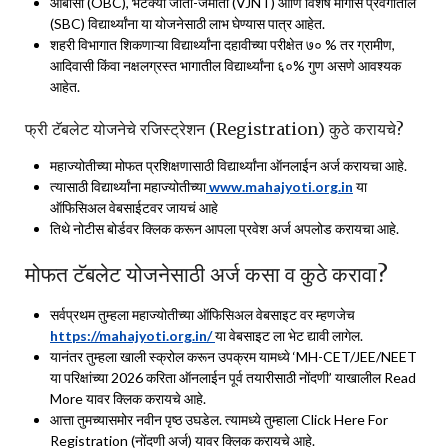
ओबीसी (OBC), भटक्या जाती-जमाती (VJNT) आणि विशेष मागास प्रवर्गातील
(SBC) विद्यार्थ्यांना या योजनेसाठी लाभ घेण्यास पात्र आहेत.
शहरी विभागात शिकणाऱ्या विद्यार्थ्यांना दहावीच्या परीक्षेत ७० % तर ग्रामीण,
आदिवासी किंवा नक्षलग्रस्त भागातील विद्यार्थ्यांना ६०% गुण असणे आवश्यक
आहेत.
फ्री टॅबलेट योजनेचे रजिस्ट्रेशन (Registration) कुठे करायचे?
महाज्योतीच्या मोफत प्रशिक्षणासाठी विद्यार्थ्यांना ऑनलाईन अर्ज करायचा आहे.
त्यासाठी विद्यार्थ्यांना महाज्योतीच्या
www.mahajyoti.org.in
या
ऑफिसिअल वेबसाईटवर जायचं आहे
तिथे नोटीस बोर्डवर क्लिक करून आपला प्रवेश अर्ज अपलोड करायचा आहे.
मोफत टॅबलेट योजनेसाठी अर्ज कसा व कुठे करावा?
सर्वप्रथम तुम्हला महाज्योतीच्या ऑफिसिअल वेबसाइट वर म्हणजेच
https://mahajyoti.org.in/
या वेबसाइट ला भेट द्यावी लागेल.
यानंतर तुम्हला खाली स्क्रोल करून उपक्रम यामध्ये ‘MH-CET/JEE/NEET
या परिक्षांच्या 2026 करिता ऑनलाईन पूर्व तयारीसाठी नोंदणी’ याखालील Read
More यावर क्लिक करायचे आहे.
आत्ता तुमच्यासमोर नवीन पृष्ठ उघडेल. त्यामध्ये तुम्हाला Click Here For
Registration (नोंदणी अर्ज) यावर क्लिक करायचे आहे.