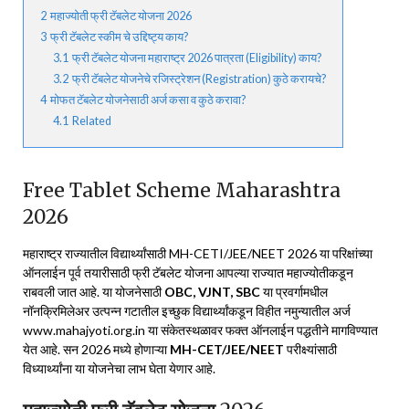
2
महाज्योती फ्री टॅबलेट योजना 2026
3
फ्री टॅबलेट स्कीम चे उद्दिष्ट्य काय?
3.1
फ्री टॅबलेट योजना महाराष्ट्र 2026 पात्रता (Eligibility) काय?
3.2
फ्री टॅबलेट योजनेचे रजिस्ट्रेशन (Registration) कुठे करायचे?
4
मोफत टॅबलेट योजनेसाठी अर्ज कसा व कुठे करावा?
4.1
Related
Free Tablet Scheme Maharashtra
2026
महाराष्ट्र राज्यातील विद्यार्थ्यांसाठी MH-CETI/JEE/NEET 2026 या परिक्षांच्या
ऑनलाईन पूर्व तयारीसाठी फ्री टॅबलेट योजना आपल्या राज्यात महाज्योतीकडून
राबवली जात आहे. या योजनेसाठी
OBC, VJNT, SBC
या प्रवर्गामधील
नॉनक्रिमिलेअर उत्पन्न गटातील इच्छुक विद्यार्थ्यांकडून विहीत नमुन्यातील अर्ज
www.mahajyoti.org.in या संकेतस्थळावर फक्त ऑनलाईन पद्धतीने मागविण्यात
येत आहे. सन 2026 मध्ये होणाऱ्या
MH-CET/JEE/NEET
परीक्ष्यांसाठी
विध्यार्थ्यांना या योजनेचा लाभ घेता येणार आहे.