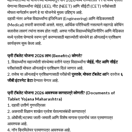
घेणाऱ्या विद्यार्थ्यांना जेईई (JEE), नीट (NEET) आणि सीईटी (CET) परीक्षेसाठी
मोफत मार्गदर्शन करणे हे या योजनेचे मुख्य उद्दिष्ट्य आहे.
दहावी नंतर अनेक विद्यार्थ्यांना इंजिनिअर (Engineering) आणि मेडिकलसाठी
(Medical) तयारी करायची असते. मात्र, आर्थिक परिस्थिती नसल्याने महागडे कोचिंग
क्लासेस लावणं त्यांना शक्य होत नाही. अश्या गरीब विद्यार्थ्यांचेइंजिनीरिंग आणि मेडिकल
मध्ये प्रवेश घेण्याचे स्वप्न पूर्ण करण्यासाठी महाज्योती संस्थेने हा ऑनलाईन प्रशिक्षण
कार्यक्रम सुरू केला आहे.
फ्री टॅबलेट योजना 2026 लाभ (Benefits) कोणते?
1. विद्यार्थ्यांना महाज्योती संस्थेच्या वतीने पात्र विद्यार्थ्यांना
जेईई, नीट आणि सीईट
परीक्षांसाठी मोफत ऑनलाईन प्रशिक्षण दिलं जाणार आहे.
2. तसेच या ऑनलाईन प्रशिक्षणासाठी परीक्षेची
पुस्तके, मोफत टॅबलेट आ
णि दररोज
६
जीबी इंटरनेट डेटा
देण्यात येणार आहे.
फ्री टॅबलेट योजना 2026 आवश्यक कागदपत्रे कोणती? (Documents of
Tablet Yojana Maharashtra)
1. दहावी उत्तीर्ण गुणपत्रिका
2. अकरावी विज्ञान शाखेत प्रवेश घेतल्यासंबंधी कागदपत्रं
3. ओबीसी,भटक्या जाती-जमाती आणि विशेष मागास प्रवर्गाचं जात प्रमाणपत्र
आवश्यक आहे.
4. नॉन क्रिमिलेयर प्रमाणपत्र आवश्यक आहे.