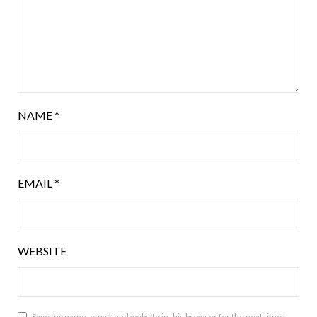
NAME
*
EMAIL
*
WEBSITE
Save my name, email, and website in this browser for the next time I