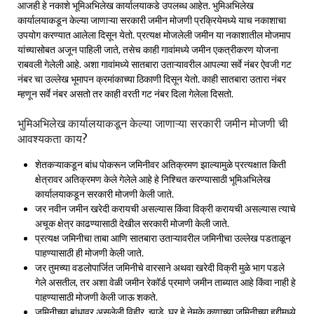
आजही हे नकाशे भूमिअभिलेख कार्यालयाकडे उपलब्ध आहेत. भुमिअभिलेख
कार्यालयाकडून केल्या जाणाऱ्या सरकारी जमीन मोजणी प्रक्रियेमध्ये याच नकाशाचा
उपयोग करण्यात आलेला दिसून येतो. प्रत्यक्ष मोजलेली जमीन या नकाशातील मोजमाप
यांच्यासोबत अजून पाहिली जाते, तसेच काही गावांमध्ये जमीन एकत्रीकरण योजना
राबवली गेलेली आहे. अशा गावांमध्ये सातबारा उताऱ्यावरील आपल्या सर्वे नंबर ऐवजी गट
नंबर चा उल्लेख भूमापन क्रमांकाच्या ठिकाणी दिसून येतो. काही सातबारा उतारा नंबर
म्हणून सर्वे नंबर असतो तर काही वरती गट नंबर दिला गेलेला दिसतो.
भुमिअभिलेख कार्यालयाकडून केल्या जाणाऱ्या सरकारी जमीन मोजणी ची
आवश्यकता काय?
शेतकऱ्याकडून बांध पोकरून जमिनीवर अतिक्रमण झाल्यामुळे प्रत्यक्षात किती
क्षेत्रावर अतिक्रमण केले गेलेले आहे हे निश्चित करण्यासाठी भूमिअभिलेख
कार्यालयाकडून सरकारी मोजणी केली जाते.
जर नवीन जमीन खरेदी करायची असल्यास किंवा विक्री करायची असल्यास त्याचे
अचूक क्षेत्र काढण्यासाठी देखील सरकारी मोजणी केली जाते.
प्रत्यक्ष जमिनीचा ताबा आणि सातबारा उताऱ्यावरील जमिनीचा उल्लेख पडताळून
पाहण्यासाठी ही मोजणी केली जाते.
जर तुमच्या वडलोपार्जित जमिनीचे वारसाने अथवा खरेदी विक्री मुळे भाग पडले
गेले असतील, तर अशा वेळी जमीन रेकॉर्ड प्रमाणे जमीन ताब्यात आहे किंवा नाही हे
पाहण्यासाठी मोजणी केली जाऊ शकते.
जमिनीच्या बांधावर असलेली विहीर, झाडे, घर हे नेमके कुणाच्या जमिनीच्या हद्दीमध्ये