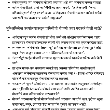
तसेच तुमच्या ज्या जमिनीची मोजणी करायची आहे, त्या जमिनीचा कच्चा नकाशा
जमीन मोजणीसाठी अर्ज, जमिनीची हद्द कायम करणे, पोट हिश्श्याची मोजणी,
वहिवाटीप्रमाणे क्षेत्र दर्शवणे अथवा अतिक्रमण मोजणी नकाशात दर्शवणे यापैकी
ज्या साठी अर्ज करावयाचा आहे ते नमूद करणे.
भुमिअभिलेख कार्यालयाकडून जमिनीची मोजणी कशा प्रकारे केली जाते?
अर्जदाराकडून जमीन मोजणी संदर्भाचा अर्ज भूमी अभिलेख कार्यालयामध्ये प्राप्त
झाल्यानंतर मोजणी रजिस्टरवर त्याची नोंद करून त्याला एक क्रमांक दिला जातो.
त्यानंतर त्या जमिनी संदर्भातल्या भूमिअभिलेख कार्यालयात असलेल्या मूळ रेकॉर्ड
मधून टिपण काढून त्याचा उतारा संबंधित फाईलला जोडला जातो.
नंतर संपूर्ण फाईल मोजणी करणाऱ्या भूकर मापकाकडे म्हणजेच सर्वेअर कडे दिली
जाते.
हा भूकर मापक अर्ज करणाऱ्या व्यक्ती सह त्याच्या जमिनीच्या चारही बाजूंनी
असणाऱ्या जमिनीच्या मालकांना मोजणीच्या कमीत कमी १५ दिवस अगोदर रजिस्टर
पोस्टाने नोटीस पाठवून मोजणीची तारीख कळवतो.
साधारणपणे जून ते ऑक्टोबर या पावसाळ्याच्या कालावधीत तालुक्यातील रेकॉर्ड्स
बाबत भुमिअभिलेख कार्यालयांमध्ये काम चालते आणि उर्वरित काळात जमीन
मोजणीचे काम सर्वेअर मार्फत करण्यात येते.
मोजणी करण्याच्या दिवशी मोजणीसाठी अर्ज करणाऱ्या व्यक्तीने चुना, हद्दीच्या खुणा
साठी दगड, मजूर, इत्यादी गोष्टी स्वखर्चाने पुरवणे आवश्यक असते.
आज-काल सर्व जमिनीच्या मोजणी ह्या प्लेन टेबल पद्धतीचा उपयोग करून केल्या