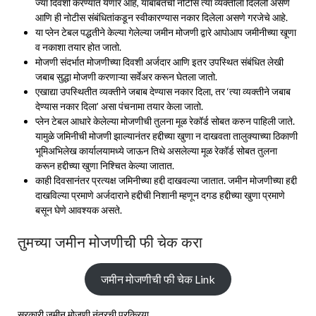
ज्या दिवशी करण्यात येणार आहे, याबाबतची नोटीस त्या व्यक्तीला दिलेली असणे
आणि ही नोटीस संबंधितांकडून स्वीकारण्यास नकार दिलेला असणे गरजेचे आहे.
या प्लेन टेबल पद्धतीने केल्या गेलेल्या जमीन मोजणी द्वारे आपोआप जमीनीच्या खूणा
व नकाशा तयार होत जातो.
मोजणी संदर्भात मोजणीच्या दिवशी अर्जदार आणि इतर उपस्थित संबंधित लेखी
जबाब सुद्धा मोजणी करणाऱ्या सर्वेअर करून घेतला जातो.
एखाद्या उपस्थितीत व्यक्तीने जबाब देण्यास नकार दिला, तर ‘त्या व्यक्तीने जबाब
देण्यास नकार दिला’ असा पंचनामा तयार केला जातो.
प्लेन टेबल आधारे केलेल्या मोजणीची तुलना मूळ रेकॉर्ड सोबत करुन पाहिली जाते.
यामुळे जमिनीची मोजणी झाल्यानंतर हद्दीच्या खुणा न दाखवता तालुक्याच्या ठिकाणी
भूमिअभिलेख कार्यालयामध्ये जाऊन तिथे असलेल्या मूळ रेकॉर्ड सोबत तुलना
करून हद्दीच्या खुणा निश्चित केल्या जातात.
काही दिवसानंतर प्रत्यक्ष जमिनीच्या हद्दी दाखवल्या जातात. जमीन मोजणीच्या हद्दी
दाखविल्या प्रमाणे अर्जदाराने हद्दीची निशानी म्हणून दगड हद्दीच्या खुणा प्रमाणे
बसून घेणे आवश्यक असते.
तुमच्या जमीन मोजणीची फी चेक करा
जमीन मोजणीची फी चेक Link
सरकारी जमीन मोजणी नंतरची प्रक्रिया