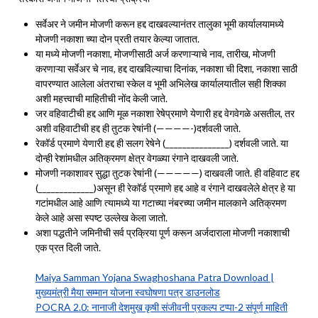
सर्वेअर ने जमीन मोजणी करून हद्द दाखवल्यानंतर तालुका भूमी कार्यालयामध्ये
मोजणी नकाशा च्या दोन प्रती तयार केल्या जातात.
या मध्ये मोजणी नकाशा, मोजणीसाठी अर्ज करणाऱ्याचे नाव, तारीख, मोजणी
करणाऱ्या सर्वेअर चे नाव, हद्द दाखविल्याचा दिनांक, नकाशा ची दिशा, नकाशा साठी
वापरण्यात आलेला अंतराचा स्केल व भूमी अभिलेख कार्यालयातील सही शिक्का
अशी महत्त्वाची माहितीची नोंद केली जाते.
जर वहिवाटीची हद्द आणि मूळ नकाशा रेषेप्रमाणे येणारी हद्द वेगवेगळे असतील, तर
अशी वहिवाटीची हद्द ही तुटक रेषांनी (————-)दर्शवली जाते.
रेकॉर्ड प्रमाणे येणारी हद्द ही सलग रेषेने (_______________) दर्शवली जाते. या
दोन्ही रेशांमधील अतिक्रमण क्षेत्र वेगळ्या रंगाने दाखवली जाते.
मोजणी नकाशावर सुद्धा तुटक रेषांनी (—————) दाखवली जाते. ही वहिवाट हद्द
(_____________)असून ही रेकॉर्ड प्रमाणे हद्द आहे व रंगाने दाखवलेले क्षेत्र हे या
गटांमधील आहे आणि त्यामध्ये या गटाच्या नंबरच्या जमीन मालकाने अतिक्रमण
केले आहे असा स्पष्ट उल्लेख केला जातो.
अशा पद्धतीने जमिनीची सर्व प्रक्रिया पूर्ण करून अर्जदाराला मोजणी नकाशाची
एक प्रत दिली जाते.
Maiya Samman Yojana Swaghoshana Patra Download |
मुख्यमंत्री मैया सम्मान योजना स्वघोषणा पत्र डाउनलोड
POCRA 2.0: नानाजी देशमुख कृषी संजीवनी प्रकल्प टप्पा-2 संपूर्ण माहिती