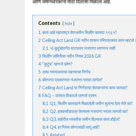
आणि जमीनधारकांना मोठा दिलासा मिळाला आहे.
Contents
hide
1
काय आहे महाराष्ट्र शेतजमीन सिलींग कायदा १९६१?
2
Ceiling Act Land GR नवीन शासन परिपत्रकात काय म्हटले 
2.1
१) कुटुंबांतर्गत वाटपावर नजराणा लागणार नाही
3
सिलींग जमिनीचा नवीन नियम 2026 GR
4
“कुटुंब” म्हणजे कोण?
5
उच्च न्यायालयाचा महत्त्वाचा निर्णय
6
कोणत्या प्रकरणात नजराणा भरावा लागेल?
7
Ceiling Act Land या निर्णयाचा शेतकऱ्यांना काय फायदा?
8
FAQ – वारंवार विचारले जाणारे प्रश्न
8.1
Q1. सिलींग कायद्याने मिळालेली जमीन मुलांना देता येते का?
8.2
Q2. हक्कसोडपत्र केल्यास नजराणा भरावा लागतो का?
8.3
Q3. बाहेरील व्यक्तीस जमीन दिल्यास काय होईल?
8.4
Q4. हा नियम कोणासाठी लागू आहे?
8.5
Related