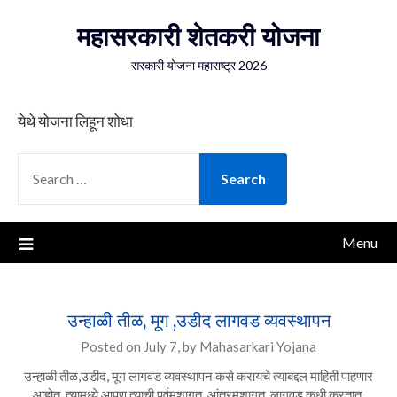
Skip
महासरकारी शेतकरी योजना
to
content
सरकारी योजना महाराष्ट्र 2026
येथे योजना लिहून शोधा
SEARCH
FOR:
Menu
उन्हाळी तीळ, मूग ,उडीद लागवड व्यवस्थापन
Posted on
July 7,
by
Mahasarkari Yojana
उन्हाळी तीळ,उडीद, मूग लागवड व्यवस्थापन कसे करायचे त्याबद्दल माहिती पाहणार
आहोत. त्यामध्ये आपण त्याची पूर्वमशागत, आंतरमशागत, लागवड कधी करतात,