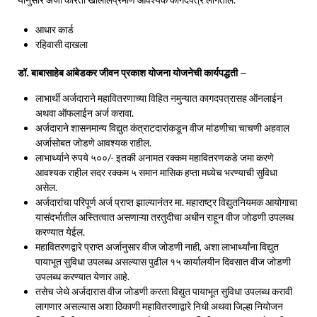
आधार कार्ड
रहिवासी दाखला
डॉ. बाबासाहेब आंबेडकर जीवन प्रकाश योजना योजनेची कार्यपद्धती –
लाभार्थी अर्जदाराने महावितरणाच्या विहित नमुन्यात कागदपत्रासह ऑनलाईन
अथवा ऑफलाईन अर्ज करावा.
अर्जदाराने शासनमान्य विद्युत कंत्राटदारांकडून वीज मांडणीचा चाचणी अहवाल
अर्जासोबत जोडणे आवश्यक राहील.
लाभार्थ्याने रुपये ५००/- इतकी अनामत रक्कम महावितरणकडे जमा करणे
आवश्यक राहील सदर रक्कम ५ समान मासिक हप्ता मध्येच भरण्याची सुविधा
असेल.
अर्जदारांचा परिपूर्ण अर्ज प्राप्त झाल्यानंतर मा. महाराष्ट्र विद्युतनियमक आयोगाचा
यासंदर्भातील अस्तित्वात असणाऱ्या तरतुदीचा अधीन राहून वीज जोडणी उपलब्ध
करण्यात येईल.
महावितरणद्वारे प्राप्त अर्जानुसार वीज जोडणी नाही, अशा लाभार्थ्यांना विद्युत
पायाभूत सुविधा उपलब्ध असल्यास पुढील १५ कार्यालयीन दिवसात वीज जोडणी
उपलब्ध करण्यात येणार आहे.
तसेच जेथे अर्जदारास वीज जोडणी करता विद्युत पायाभूत सुविधा उपलब्ध करावी
लागणार असल्यास अशा ठिकाणी महावितरणाद्वारे निधी अथवा जिल्हा नियोजन