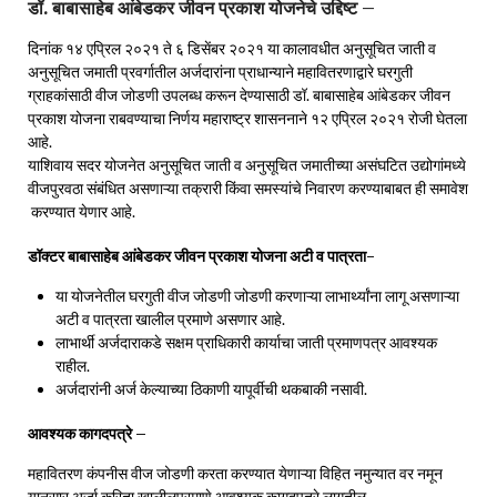
डॉ. बाबासाहेब आंबेडकर जीवन प्रकाश योजनेचे उद्दिष्ट –
दिनांक १४ एप्रिल २०२१ ते ६ डिसेंबर २०२१ या कालावधीत अनुसूचित जाती व
अनुसूचित जमाती प्रवर्गातील अर्जदारांना प्राधान्याने महावितरणाद्वारे घरगुती
ग्राहकांसाठी वीज जोडणी उपलब्ध करून देण्यासाठी डॉ. बाबासाहेब आंबेडकर जीवन
प्रकाश योजना राबवण्याचा निर्णय महाराष्ट्र शासननाने १२ एप्रिल २०२१ रोजी घेतला
आहे.
याशिवाय सदर योजनेत अनुसूचित जाती व अनुसूचित जमातीच्या असंघटित उद्योगांमध्ये
वीजपुरवठा संबंधित असणाऱ्या तक्रारी किंवा समस्यांचे निवारण करण्याबाबत ही समावेश
करण्यात येणार आहे.
डॉक्टर बाबासाहेब आंबेडकर जीवन प्रकाश योजना अटी व पात्रता-
या योजनेतील घरगुती वीज जोडणी जोडणी करणाऱ्या लाभार्थ्यांना लागू असणाऱ्या
अटी व पात्रता खालील प्रमाणे असणार आहे.
लाभार्थी अर्जदाराकडे सक्षम प्राधिकारी कार्याचा जाती प्रमाणपत्र आवश्यक
राहील.
अर्जदारांनी अर्ज केल्याच्या ठिकाणी यापूर्वीची थकबाकी नसावी.
आवश्यक कागदपत्रे –
महावितरण कंपनीस वीज जोडणी करता करण्यात येणाऱ्या विहित नमुन्यात वर नमून
यानुसार अर्जा करिता खालीलप्रमाणे आवश्यक कागदपत्रे लागतील.