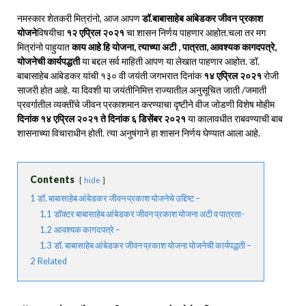
नमस्कार शेतकरी मित्रांनो, आज आपण
डॉ.बाबासाहेब आंबेडकर जीवन प्रकाश
योजने
विषयीचा
१२ एप्रिल २०२१
चा शासन निर्णय पाहणार आहोत.चला तर मग
मित्रांनो पाहुयात
काय आहे हि योजना, त्याच्या अटी , पात्रता, आवश्यक कागदपत्रे,
योजनेची कार्यपद्धती
या बद्दल सर्व माहिती आपण या लेखात पाहणार आहोत. डॉ.
बाबासाहेब आंबेडकर यांची १३० वी जयंती जगभरात दिनांक
१४ एप्रिल २०२१
रोजी
साजरी होत आहे. या दिवशी या जयंतीनिमित्त राज्यातील अनुसूचित जाती /जमाती
प्रवर्गातील व्यक्तींचे जीवन प्रकाशमान करण्याचा दृष्टीने वीज जोडणी विशेष मोहीम
दिनांक १४ एप्रिल २०२१ ते दिनांक ६ डिसेंबर २०२१
या कालावधीत राबवण्याची बाब
शासनाच्या विचाराधीन होती. त्या अनुषंगाने हा शासन निर्णय घेण्यात आला आहे.
Contents
hide
1
डॉ. बाबासाहेब आंबेडकर जीवन प्रकाश योजनेचे उद्दिष्ट –
1.1
डॉक्टर बाबासाहेब आंबेडकर जीवन प्रकाश योजना अटी व पात्रता-
1.2
आवश्यक कागदपत्रे –
1.3
डॉ. बाबासाहेब आंबेडकर जीवन प्रकाश योजना योजनेची कार्यपद्धती –
2
Related