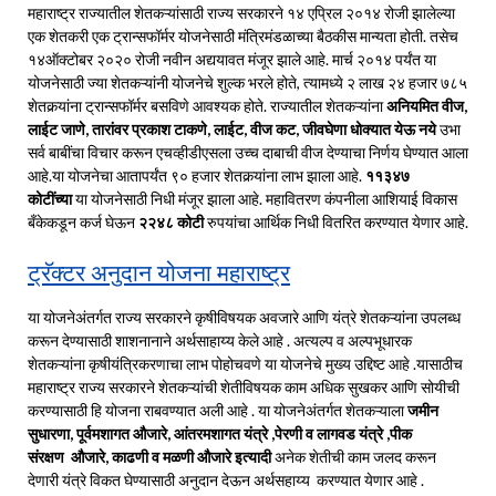
महाराष्ट्र राज्यातील शेतकऱ्यांसाठी राज्य सरकारने १४ एप्रिल २०१४ रोजी झालेल्या
एक शेतकरी एक ट्रान्सफॉर्मर योजनेसाठी मंत्रिमंडळाच्या बैठकीस मान्यता होती. तसेच
१४ऑक्टोबर २०२० रोजी नवीन अद्ययावत मंजूर झाले आहे. मार्च २०१४ पर्यंत या
योजनेसाठी ज्या शेतकऱ्यांनी योजनेचे शुल्क भरले होते, त्यामध्ये २ लाख २४ हजार ७८५
शेतकर्‍यांना ट्रान्सफॉर्मर बसविणे आवश्यक होते. राज्यातील शेतकऱ्यांना
अनियमित वीज,
लाईट जाणे, तारांवर प्रकाश टाकणे, लाईट, वीज कट, जीवघेणा धोक्यात येऊ नये
उभा
सर्व बाबींचा विचार करून एचव्हीडीएसला उच्च दाबाची वीज देण्याचा निर्णय घेण्यात आला
आहे.या योजनेचा आतापर्यंत ९० हजार शेतकर्‍यांना लाभ झाला आहे.
११३४७
कोटींच्या
या योजनेसाठी निधी मंजूर झाला आहे. महावितरण कंपनीला आशियाई विकास
बँकेकडून कर्ज घेऊन
२२४८ कोटी
रुपयांचा आर्थिक निधी वितरित करण्यात येणार आहे.
ट्रॅक्टर अनुदान योजना महाराष्ट्र
या योजनेअंतर्गत राज्य सरकारने कृषीविषयक अवजारे आणि यंत्रे शेतकऱ्यांना उपलब्ध
करून देण्यासाठी शाशनानाने अर्थसाहाय्य केले आहे . अत्यल्प व अल्पभूधारक
शेतकऱ्यांना कृषीयंत्रिकरणाचा लाभ पोहोचवणे या योजनेचे मुख्य उद्दिष्ट आहे .यासाठीच
महाराष्ट्र राज्य सरकारने शेतकऱ्यांची शेतीविषयक काम अधिक सुखकर आणि सोयीची
करण्यासाठी हि योजना राबवण्यात अली आहे . या योजनेअंतर्गत शेतकऱ्याला
जमीन
सुधारणा, पूर्वमशागत औजारे, आंतरमशागत यंत्रे ,पेरणी व लागवड यंत्रे ,पीक
संरक्षण औजारे, काढणी व मळणी औजारे इत्यादी
अनेक शेतीची काम जलद करून
देणारी यंत्रे विकत घेण्यासाठी अनुदान देऊन अर्थसहाय्य करण्यात येणार आहे .