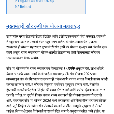
9.1
पशुपालन कर्ज योजना महाराष्ट्र
9.2
Related
मुख्यमंत्री सौर कृषी पंप योजना महाराष्ट्र
राज्यातील बरेच शेतकरी शेतात डिझेल आणि इलेक्ट्रिक पंपांनी शेती करतात, त्यामध्ये
ते खूप खर्च करतात . त्याचे इंधन खूप महाग आहेत. ही गोष्ट लक्षात घेता , राज्य
सरकारने ही योजना महाराष्ट्र मुख्यमंत्री सौर कृषी पंप योजना २०२१ च्या अंतर्गत सुरू
केली असून, राज्य सरकार या योजनेअंतर्गत शेतकर्‍यांना शेती सिंचनासाठी सौर पंप
उपलब्ध करुन देणार आहेत.
सौर पंप योजनेंतर्गत राज्य सरकार पंप किंमतीच्या
९५ टक्के
अनुदान देते. लाभार्थीद्वारे
केवळ ५ टक्के रक्कम खर्च केली जाईल. महाराष्ट्र सौर पंप योजना 2026 च्या
माध्यमातून सौर पंप मिळवल्यास उत्पन्नही वाढेल आणि त्यांना जास्त किंमतीचा पंप खरेदी
करावा लागणार नाही. हे सौर पंप मिळूनही पर्यावरण प्रदूषण होणार नाही. नैसर्गिक
इंधनाची म्हणजेच पेट्रोल, डिझेल ची बचत होणार आहे आणि त्यांचा इंधनाला लागणार
खर्चहि वाचेल. या दृष्टीने विचार करून राज्य सरकारने हि योजना राबवण्याचे ठरवले
आहे. महाराष्ट्र सौर पंप योजना 2026 मध्ये सरकारचा अतिरिक्त वीज भार कमी होणार
आहे. जुने डिझेल पंप नवीन सौर पंपामध्ये बदलले जातील. त्यामुळे प्रदूषण हि रोखले
जाईल. सिंचन क्षेत्रात विजेसाठी शासनाने दिले जाणारे अनुदान देखील कमी होईल. या