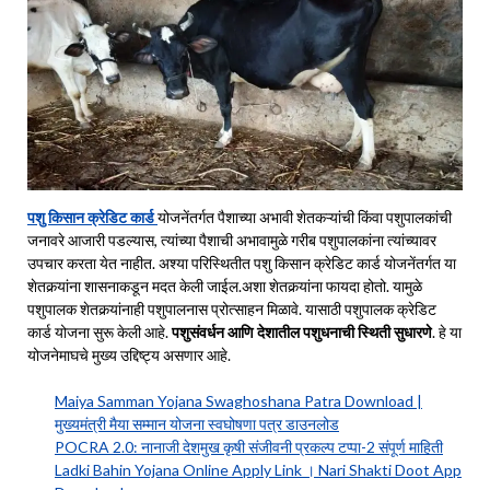
पशु किसान क्रेडिट कार्ड
योजनेंतर्गत पैशाच्या अभावी शेतकऱ्यांची किंवा पशुपालकांची
जनावरे आजारी पडल्यास, त्यांच्या पैशाची अभावामुळे गरीब पशुपालकांना त्यांच्यावर
उपचार करता येत नाहीत. अश्या परिस्थितीत पशु किसान क्रेडिट कार्ड योजनेंतर्गत या
शेतकर्‍यांना शासनाकडून मदत केली जाईल.अशा शेतकर्‍यांना फायदा होतो. यामुळे
पशुपालक शेतकर्‍यांनाही पशुपालनास प्रोत्साहन मिळावे. यासाठी पशुपालक क्रेडिट
कार्ड योजना सुरू केली आहे.
पशुसंवर्धन आणि देशातील पशुधनाची स्थिती सुधारणे
. हे या
योजनेमाघचे मुख्य उद्दिष्ट्य असणार आहे.
Maiya Samman Yojana Swaghoshana Patra Download |
मुख्यमंत्री मैया सम्मान योजना स्वघोषणा पत्र डाउनलोड
POCRA 2.0: नानाजी देशमुख कृषी संजीवनी प्रकल्प टप्पा-2 संपूर्ण माहिती
Ladki Bahin Yojana Online Apply Link । Nari Shakti Doot App