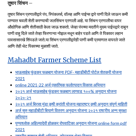
तुषार सिंचन –
तुषार सिंचन प्रणालीद्वारे पंप, स्पिंकलर्स, वॉल्व्ह आणि पाईप्स द्वारे पाणी दिले जाऊन कमी
पाण्यात चवली शेती करण्याची जलसिंचन प्रणाली आहे. या सिंचन प्रणालीचा वापर
औद्योगिक आणि शेतीसाठी केला जाऊ शकतो. जेव्हा पंपच्या मदतीने मुख्य पाईपद्वारे दाबून
पाणी वाहू दिले जाते तेव्हा फिरणाऱ्या नोझल मधून बाहेर पडते आणि ते पिकावर लहान
पावसासारखे शिंपडले जाते.या सिंचन प्रणालीद्वारेही पाणी कमी प्रमाणात वापरले जाते
आणि तेही थेट पिकाच्या मुळाशी जाते.
Mahadbt Farmer Scheme List
भाऊसाहेब फुंडकर फळबाग योजना PDF- महाडीबीटी पोर्टल शेतकरी योजना
2021
online 2021-22 अर्ज एकात्मिक फलोत्पादन विकास अभियान
२०२१ अर्ज भाऊसाहेब फुंडकर फळबाग लागवड १००% अनुदान योजना
२०२०-२१
२०२१ अर्ज बिरसा मुंडा कृषी क्रांती योजना महाराष्ट्र कृषी अनुदान संपूर्ण माहिती
अर्ज सुरु महाडीबीटी बियाणे वितरण अनुदान योजना २०२१ राष्ट्रीय अन्न सुरक्षा
अभियान
पुण्यश्लोक अहिल्यादेवी होळकर रोपवाटिका अनुदान योजना online form pdf
2021
राष्ट्रीय शाश्वत शेती अभियान -कोरडवाहू क्षेत्र विकास