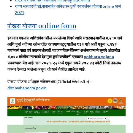
राज्य सरकारची डॉ.बाबासाहेब आंबेडकर कृषी स्वावलंबन योजना online अर्ज
2021
पोखरा योजना online form
हवामान बदलास अतिसंवेदनशील असलेल्या विदर्भ आणि मराठवाड्यातील ४,२१० गावे
आणि पूर्णा नदीच्या खोऱ्यातील खारपाणपट्ट्यातील ९३२ गावे अशी एकूण ५,१४२
गावांमध्ये सहा वर्ष कालावधीसाठी चा जागतिक बँकेच्या अर्थसहाय्याने सुमारे अंदाजीत
४,००० कोटींचा नानाजी देशमुख कृषी संजीवनी प्रकल्प
pokhara yojana
राबवण्यात येत आहे. सन २०२१-२२ मध्ये एकूण रुपये ४५२.४३ कोटी निधी उपलब्ध
करून देण्यात आलेला असून, तो खर्च देखील झालेला आहे.
पोखरा योजना अधिकृत संकेतस्थळ (Official Website) –
dbt.mahapocra.gov.in